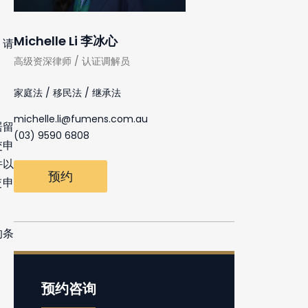
Michelle Li 李冰心
，请
高级资深律师 / 认证调解员
。
家庭法 / 移民法 / 继承法
michelle.li@fumens.com.au
居留
(03) 9590 6808
交申
件以
预约
交申
的条
预约咨询