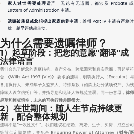
：无论有无遗嘱，都涉及 Probate 或
家人过世需要处理遗产
Letters of Administration 申请。
：维州 Part IV 申请有严格
遗嘱被质疑或您想提出家庭供养申请
效，越早评估越主动。
为什么需要遗嘱律师？
1）起草阶段：把您的意愿"翻译"成
法律语言
我们会先了解您的家庭结构、资产分布、跨境因素和真实意愿，再起草符
合
要求的遗嘱，明确执行人（Executor）
《Wills Act 1997 (Vic)》
备用执行人、未成年子女监护人、特殊条款（如禁止处分某项资产、为残
障家人设立信托）等，并指导您和见证人按规范签署。同一份意愿，
律师
。
起草和模板填空，未来的可执行性差距很大
2）在世期间：随人生节点持续更
新，配合整体规划
遗嘱不是”一次性文件”。我们建议在结婚、离婚、生子、买房、成立公司
等节点定期复核，并配合
Enduring Power of Attorney（财务/医