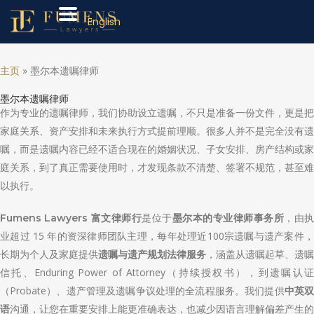
English
主页
»
墨尔本遗嘱律师
墨尔本遗嘱律师
作为专业的遗嘱律师，我们协助设立遗嘱，不只是准备一份文件，更是把
家庭关系、资产安排和未来执行方式提前理顺。很多人并不是完全没有遗
嘱，而是遗嘱内容已经不适合现在的婚姻状况、子女安排、房产结构或家
庭关系，到了真正需要使用时，才发现条款不清楚、签署不规范，甚至难
以执行。
是位于
，由
Fumens Lawyers 富文律师行
墨尔本的专业律师事务所
业超过 15 年的资深律师团队主理，每年处理近100宗遗嘱与遗产案件，
长期为个人及家庭提供
，涵盖从遗嘱起草、遗嘱
遗嘱与遗产规划法律服务
信托、Enduring Power of Attorney（持续授权书），到遗嘱认证
（Probate）、遗产管理及遗嘱争议处理的全流程服务。我们提供
中英
沟通，让您在重要安排上能更准确表达，也减少因语言理解偏差产生的
语