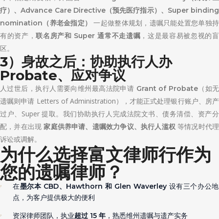
疗）、Advance Care Directive（预先医疗指示）、Super binding
一起做整体规划，遗嘱只能处置您单独
nomination（养老金指定）
有的资产，
，这是最容易被忽视的
联名房产和 Super 通常不走遗嘱
区。
3）身故之后：协助执行人办
Probate、应对争议
人过世后，执行人需要向维州最高法院申请
（如
Grant of Probate
遗嘱则申请 Letters of Administration），才能正式处理银行账户、房产
过户、Super 提取。我们协助执行人完成法院文书、债务清偿、资产分
配，并在出现
等情况时代理
家庭供养申请、遗嘱效力争议、执行人滥权
诉讼或调解。
为什么选择富文律师行作为
您的遗嘱律师？
在
设有三个办公
墨尔本 CBD、Hawthorn 和 Glen Waverley
点，为客户提供极大的便利
资深律师团队，执业
，熟悉维州遗嘱与遗产实务
超过 15 年