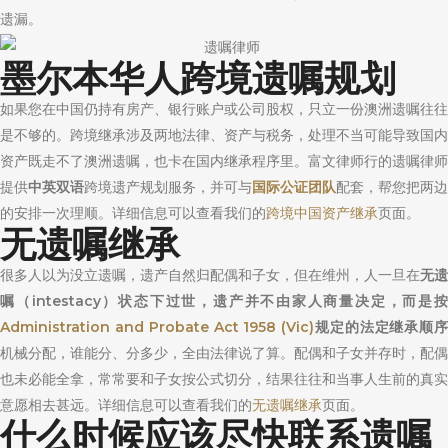
遗漏。
墨尔本华人跨境遗嘱规划
如果您在中国仍持有房产、银行账户或公司股权，只立一份澳洲遗嘱往往
是不够的。跨境继承涉及两地法律、资产与税务，处理不当可能导致国内
资产既走不了澳洲遗嘱，也卡在国内继承程序里。富文律师行的遗嘱律师
提供
跨境遗产规划服务，并可与
配套，帮您把两边
中英双语
国际公证
团队
的安排一次理顺。详细信息可以查看我们的
跨境中国资产继承
页面。
无遗嘱继承
很多人以为没立遗嘱，遗产自然归配偶和子女，但在维州，人一旦在
无遗
嘱（intestacy）状态下过世，遗产并不由家人商量决定，而是按
Administration and Probate Act 1958 (Vic)
规定的法定继承顺
机械分配，谁能分、分多少，全由法律说了算。配偶和子女并存时，配偶
也未必能全拿，常常要和子女按公式切分，结果往往和当事人生前的真实
意愿相去甚远。详细信息可以查看我们的
无遗嘱继承
页面。
什么时候应该尽快联系遗嘱