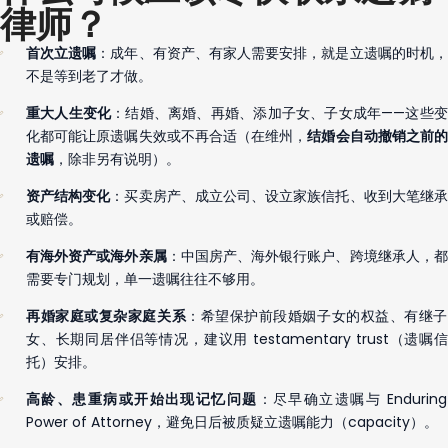
律师？
：成年、有资产、有家人需要安排，就是立遗嘱的时机
首次立遗嘱
不是等到老了才做。
：结婚、离婚、再婚、添加子女、子女成年——这些
重大人生变化
化都可能让原遗嘱失效或不再合适（在维州，
结婚会自动撤销之前
，除非另有说明）。
遗嘱
：买卖房产、成立公司、设立家族信托、收到大笔继
资产结构变化
或赔偿。
：中国房产、海外银行账户、跨境继承人，
有海外资产或海外亲属
需要专门规划，单一遗嘱往往不够用。
：希望保护前段婚姻子女的权益、有继
再婚家庭或复杂家庭关系
女、长期同居伴侣等情况，建议用 testamentary trust（遗嘱信
托）安排。
：尽早确立遗嘱与 Enduring
高龄、患重病或开始出现记忆问题
Power of Attorney，避免日后被质疑立遗嘱能力（capacity）。