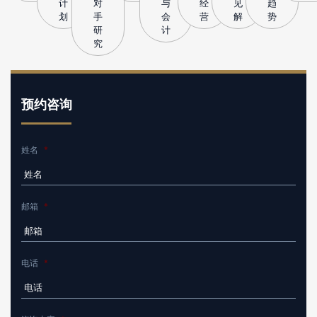
计
对
与
经
见
趋
划
手
会
营
解
势
研
计
究
预约咨询
姓名
*
邮箱
*
电话
*