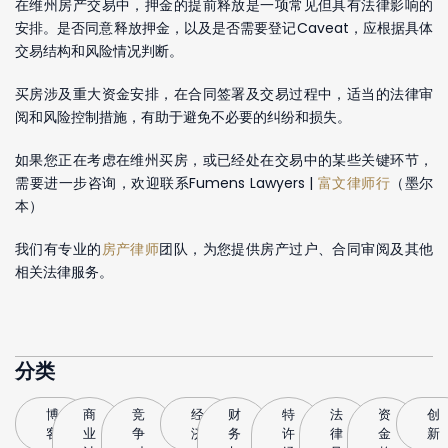
在维州房产交易中，押金的提前释放是一项常见但具有法律影响的
安排。是否同意释放押金，以及是否需要登记Caveat，应根据具体
交易结构和风险情况判断。
买房涉及重大资金安排，在合同签署及交易过程中，适当的法律审
阅和风险控制措施，有助于避免不必要的纠纷和损失。
如果您正在考虑在维州买房，或已经处在交易中的某些关键环节，
需要进一步咨询，欢迎联系Fumens Lawyers |
富文律师行
（墨尔
本）
我们有专业的
房产律师
团队，为您提供房产过户、合同审阅及其他
相关法律服务。
分类
博
商
竞
经
财
特
法
资
创
客
业
争
济
务
许
律
金
新