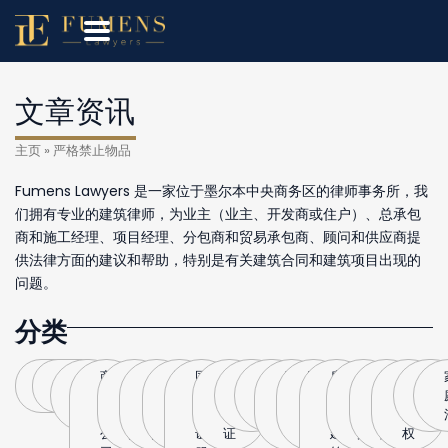
文章资讯
主页
»
严格禁止物品
Fumens Lawyers 是一家位于墨尔本中央商务区的律师事务所，我
们拥有专业的建筑律师，为业主（业主、开发商或住户）、总承包
商和施工经理、项目经理、分包商和贸易承包商、顾问和供应商提
供法律方面的建议和帮助，特别是有关建筑合同和建筑项目出现的
问题。
分类
全
刑
劳
商
生
生
国
国
海
家
抚
离
财
房
房
法
知
破
部
法
动
业
意
意
际
际
牙
庭
养
婚
务
产
产
律
识
产
法
与
买
合
公
公
公
法
权
申
协
与
过
见
产
法
公
卖
伙
证
证
证
请
议
建
户
解
权