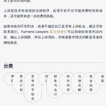
理上是否出现问题。
上诉是技术性很强的法律程序，处理不好不仅可能浪费时间和成
本，还可能带来进一步的费用风险。
如果你收到不利判决，或者不确定自己是否有上诉机会，建议尽快
联系我们。Fumens Lawyers
富文律师行
可以协助你审查判决内
容、确认上诉期限、评估上诉理由，并根据案件情况判断是否值得
继续推进。
分类
博
商
竞
经
财
特
法
资
创
客
业
争
济
务
许
律
金
新
计
对
与
经
见
趋
划
手
会
营
解
势
研
计
究