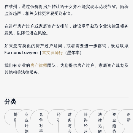
在维州，通过低价将房产转让给子女并不能实现印花税节省。随着
监管趋严，相关安排更容易受到审查。
在进行房产过户或家庭资产安排前，建议尽早获取专业法律及税务
意见，以降低潜在风险。
如果您有类似的房产过户疑问，或者需要进一步咨询，欢迎联系
Fumens Lawyers |
富文律师行
（墨尔本）
我们有专业的
房产律师
团队，为您提供房产过户、家庭资产规划及
其他相关法律服务。
分类
博
商
竞
经
财
特
法
资
创
客
业
争
济
务
许
律
金
新
计
对
与
经
见
趋
划
手
会
营
解
势