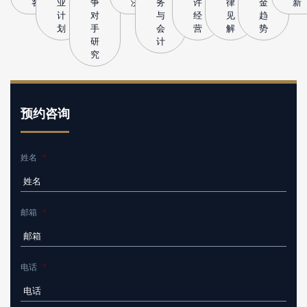
客
业
争
济
务
许
律
金
新
计
对
与
经
见
趋
划
手
会
营
解
势
研
计
究
预约咨询
姓名
*
邮箱
*
电话
*