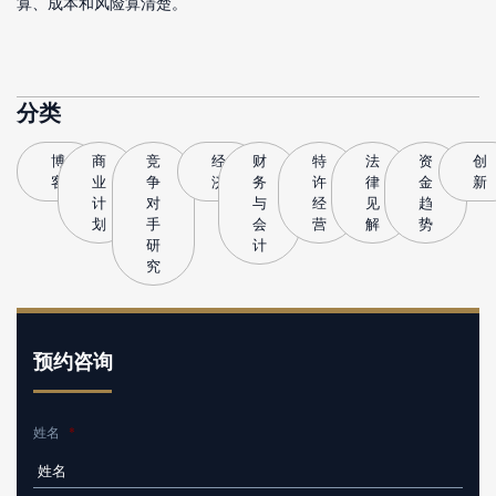
算、成本和风险算清楚。
分类
博
商
竞
经
财
特
法
资
创
客
业
争
济
务
许
律
金
新
计
对
与
经
见
趋
划
手
会
营
解
势
研
计
究
预约咨询
姓名
*