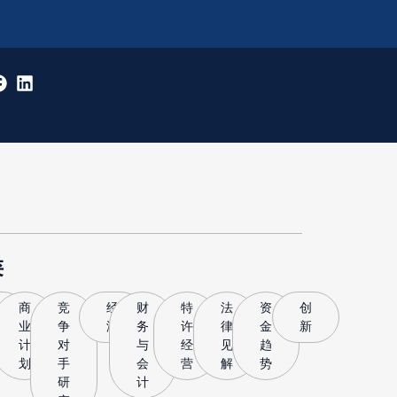
类
博
商
竞
经
财
特
法
资
创
客
业
争
济
务
许
律
金
新
计
对
与
经
见
趋
划
手
会
营
解
势
研
计