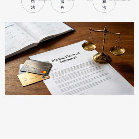
司
服
筑
法
务
法