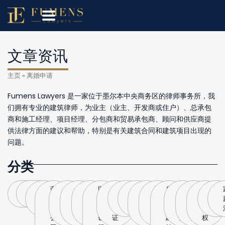
文章资讯
主页
»
离婚申请
Fumens Lawyers 是一家位于墨尔本中央商务区的律师事务所，我
们拥有专业的建筑律师，为业主（业主、开发商或住户）、总承包
商和施工经理、项目经理、分包商和贸易承包商、顾问和供应商提
供法律方面的建议和帮助，特别是有关建筑合同和建筑项目出现的
问题。
分类
全
刑
劳
商
生
生
国
国
海
家
抚
离
财
房
房
法
知
破
部
法
动
业
意
意
际
际
牙
庭
养
婚
务
产
产
律
识
产
法
与
买
合
公
公
公
法
权
申
协
与
过
见
产
法
公
卖
伙
证
证
证
请
议
建
户
解
权